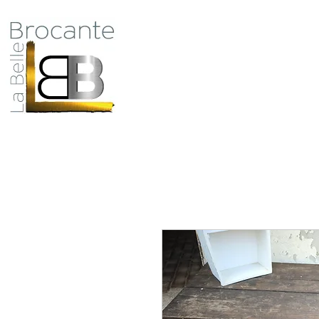
Antiquité Brocante Décoration
31 rue du maréchal Foch
27800 Brionne
Qui
tel 06 60 66 23 59
mail:
la.belle.brocante@sfr.fr