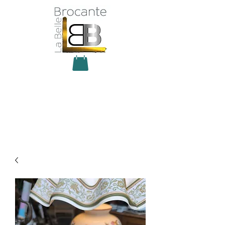
Antiquité Brocante Décoration
31 rue du maréchal Foch
27800 Brionne
tel
06 60 66 23 59
mail:
la.belle.brocante@sfr.fr