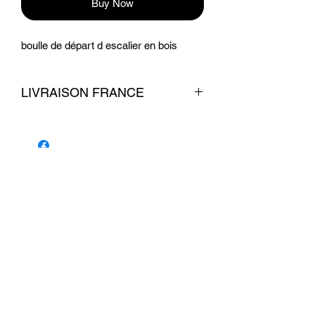
Buy Now
boulle de départ d escalier en bois
LIVRAISON FRANCE
livraison 7 euros
Conditions commerciales
© 2026 par La Belle Brocante