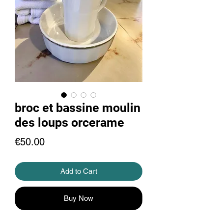
broc et bassine moulin
des loups orcerame
Price
€50.00
Add to Cart
Buy Now