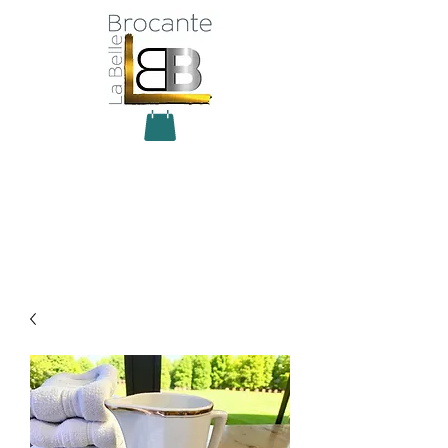
Antiquité Brocante Décoration
31 rue du maréchal Foch
27800 Brionne
tel
06 60 66 23 59
mail:
la.belle.brocante@sfr.fr