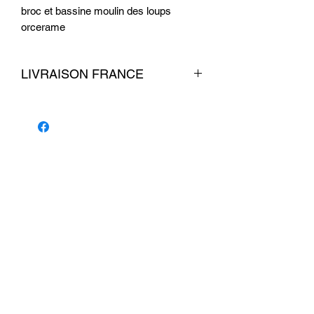
broc et bassine moulin des loups
orcerame
LIVRAISON FRANCE
livraison 7 euros
Conditions commerciales
© 2026 par La Belle Brocante