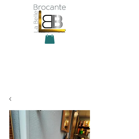
Antiquité Brocante Décoration
31 rue du maréchal Foch
27800 Brionne
tel
06 60 66 23 59
mail:
la.belle.brocante@sfr.fr