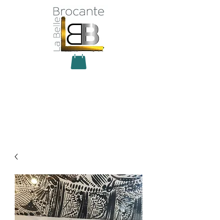
Antiquité Brocante Décoration
31 rue du maréchal Foch
27800 Brionne
tel
06 60 66 23 59
mail:
la.belle.brocante@sfr.fr