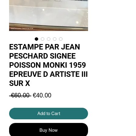
ESTAMPE PAR JEAN
PESCHARD SIGNEE
POISSON MONKI 1959
EPREUVE D ARTISTE III
SUR X
Regular
Sale
 €60.00 
€40.00
Price
Price
Add to Cart
Buy Now