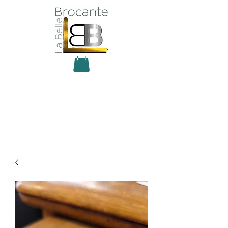
Antiquité Brocante Décoration
31 rue du maréchal Foch
27800 Brionne
tel
06 60 66 23 59
mail:
la.belle.brocante@sfr.fr