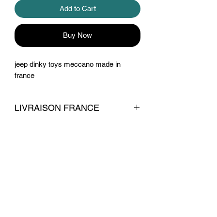
Add to Cart
Buy Now
jeep dinky toys meccano made in
france
LIVRAISON FRANCE
livraison 7 euros
Conditions commerciales
© 2026 par La Belle Brocante