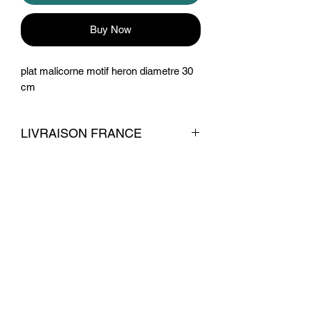
Buy Now
plat malicorne motif heron diametre 30
cm
LIVRAISON FRANCE
livraison 7 euros
Conditions commerciales
© 2026 par La Belle Brocante