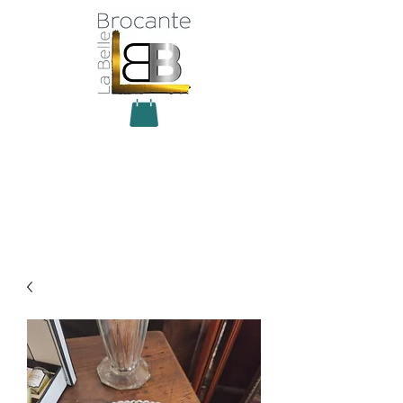
Antiquité Brocante Décoration
31 rue du maréchal Foch
27800 Brionne
tel
06 60 66 23 59
mail:
la.belle.brocante@sfr.fr