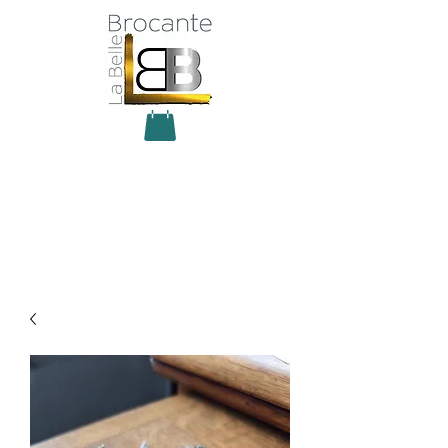
Antiquité Brocante Décoration
31 rue du maréchal Foch
27800 Brionne
tel
06 60 66 23 59
mail:
la.belle.brocante@sfr.fr