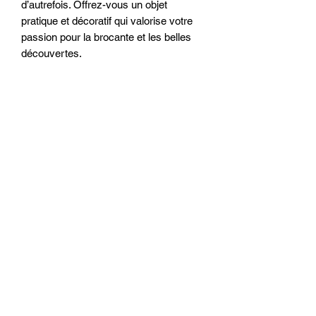
d’autrefois. Offrez-vous un objet 
pratique et décoratif qui valorise votre 
passion pour la brocante et les belles 
découvertes.
TARIF DE LIVRAISON POUR
LA FRANCE
METROPOLITAINE
livraison 7 euros
Conditions commerciales
© 2026 par La Belle Brocante