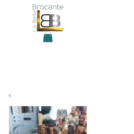
Antiquité Brocante Décoration
31 rue du maréchal Foch
27800 Brionne
tel
06 60 66 23 59
mail:
la.belle.brocante@sfr.fr