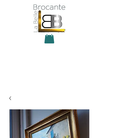
Antiquité Brocante Décoration
31 rue du maréchal Foch
27800 Brionne
tel
06 60 66 23 59
mail:
la.belle.brocante@sfr.fr