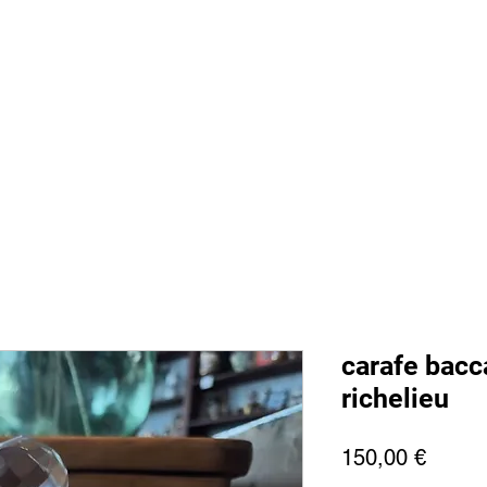
 sommes nous
Boutique
Prestations
Magasin
Presse
Ment
carafe bacc
richelieu
Prix
150,00 €