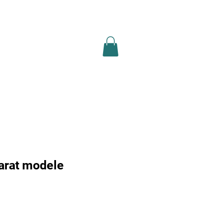
ion légale
recherche
Plus
arat modele