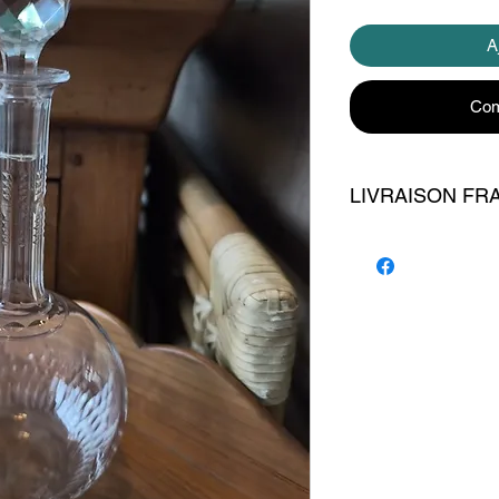
A
Com
LIVRAISON FR
livraison 7 euros