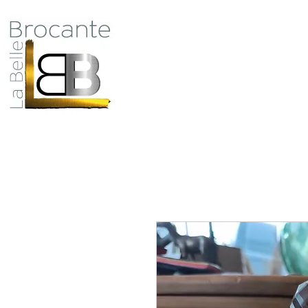
Antiquité Brocante Décoration
31 rue du maréchal Foch
27800 Brionne
Qui
tel 06 60 66 23 59
mail:
la.belle.brocante@sfr.fr