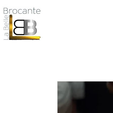
Antiquité Brocante Décoration
31 rue du maréchal Foch
27800 Brionne
Qui
tel 06 60 66 23 59
mail:
la.belle.brocante@sfr.fr