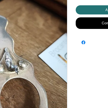
A
Com