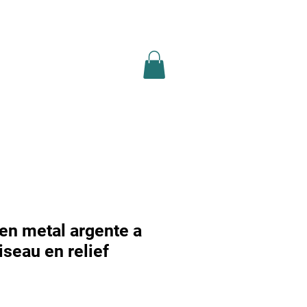
ion légale
recherche
Plus
en metal argente a
iseau en relief