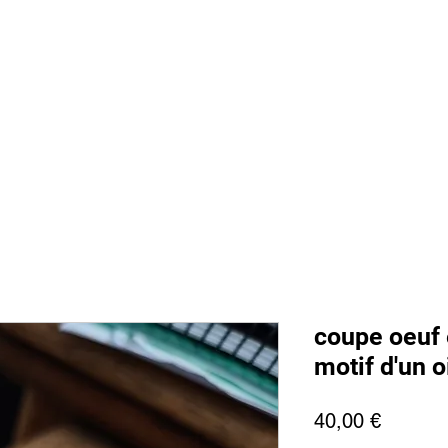
 sommes nous
Boutique
Prestations
Magasin
Presse
Ment
coupe oeuf 
motif d'un o
Prix
40,00 €