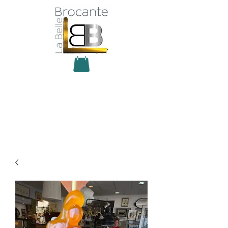
Antiquité Brocante Décoration
31 rue du maréchal Foch
27800 Brionne
tel
06 60 66 23 59
mail:
la.belle.brocante@sfr.fr