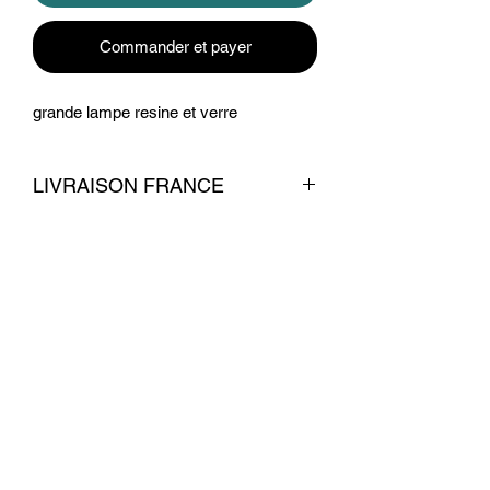
Commander et payer
grande lampe resine et verre
LIVRAISON FRANCE
livraison 12 euros
Conditions commerciales
© 2026 par La Belle Brocante