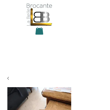
Antiquité Brocante Décoration
31 rue du maréchal Foch
27800 Brionne
tel
06 60 66 23 59
mail:
la.belle.brocante@sfr.fr