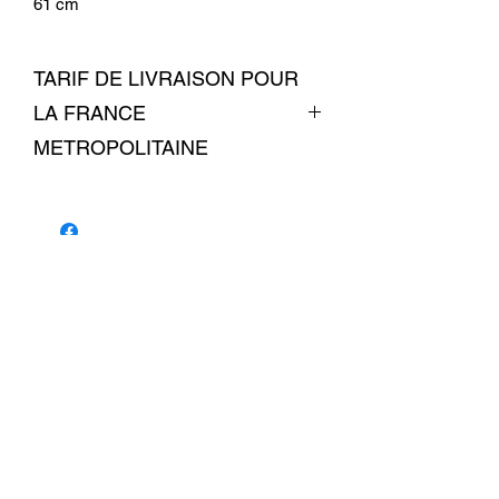
61 cm
TARIF DE LIVRAISON POUR
LA FRANCE
METROPOLITAINE
livraison 7 euros
Conditions commerciales
© 2026 par La Belle Brocante