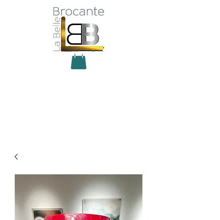
Antiquité Brocante Décoration
31 rue du maréchal Foch
27800 Brionne
tel
06 60 66 23 59
mail:
la.belle.brocante@sfr.fr