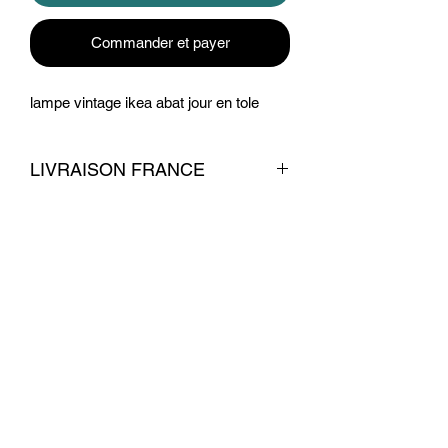
Commander et payer
lampe vintage ikea abat jour en tole
LIVRAISON FRANCE
livraison 12 euros
Conditions commerciales
© 2026 par La Belle Brocante