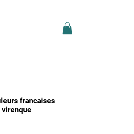
ion légale
recherche
Plus
uleurs francaises
 virenque