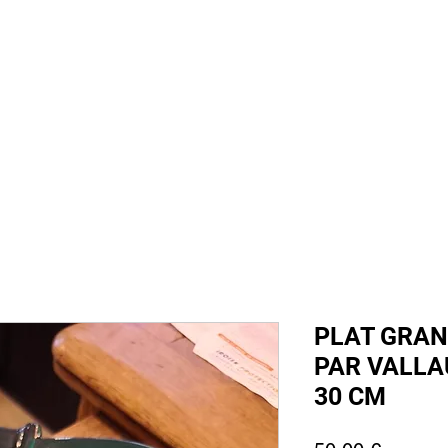
 sommes nous
Boutique
Prestations
Magasin
Presse
Ment
PLAT GRAN
PAR VALLAU
30 CM