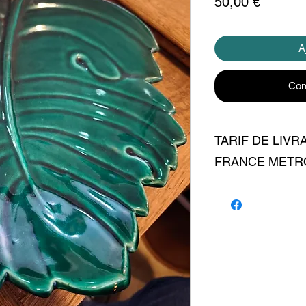
Prix
50,00 €
A
Com
TARIF DE LIVR
FRANCE METR
LIVRAISON 7 EUR