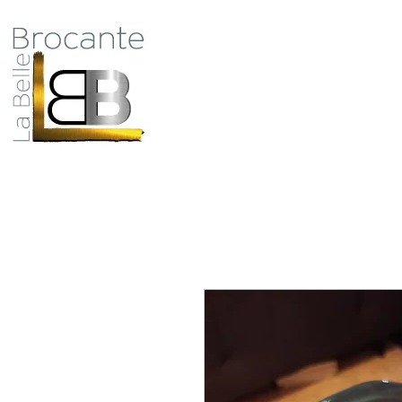
Antiquité Brocante Décoration
31 rue du maréchal Foch
27800 Brionne
Qui
tel 06 60 66 23 59
mail:
la.belle.brocante@sfr.fr