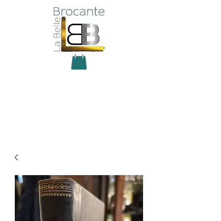
Antiquité Brocante Décoration
31 rue du maréchal Foch
27800 Brionne
tel
06 60 66 23 59
mail:
la.belle.brocante@sfr.fr