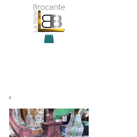
Antiquité Brocante Décoration
31 rue du maréchal Foch
27800 Brionne
tel
06 60 66 23 59
mail:
la.belle.brocante@sfr.fr