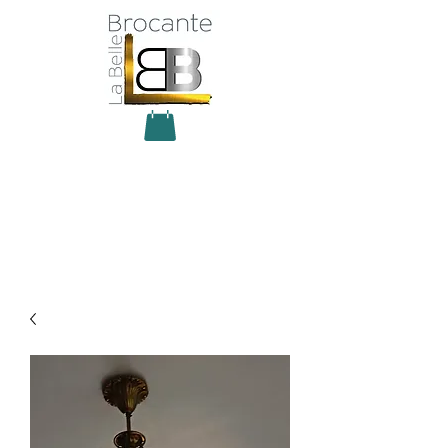
Antiquité Brocante Décoration
31 rue du maréchal Foch
27800 Brionne
tel
06 60 66 23 59
mail:
la.belle.brocante@sfr.fr