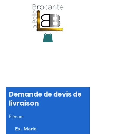
Antiquité Brocante Décoration
31 rue du maréchal Foch
27800 Brionne
tel
06 60 66 23 59
mail:
la.belle.brocante@sfr.fr
Demande de devis de
livraison
Prénom