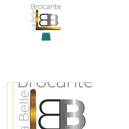
Antiquité Brocante Décoration
31 rue du maréchal Foch
27800 Brionne
tel
06 60 66 23 59
mail:
la.belle.brocante@sfr.fr