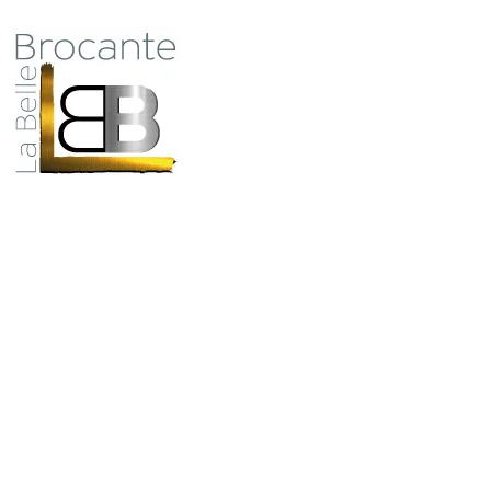
Antiquité Brocante Décoration
31 rue du maréchal Foch
27800 Brionne
Qui
tel 06 60 66 23 59
mail:
la.belle.brocante@sfr.fr