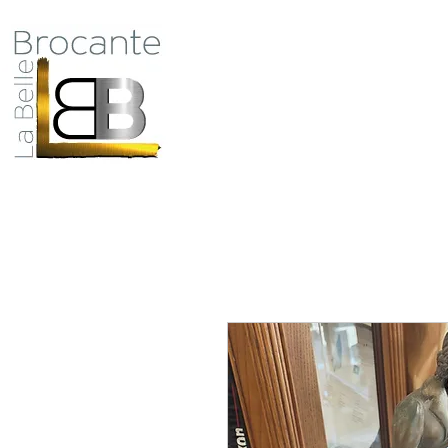
Antiquité Brocante Décoration
31 rue du maréchal Foch
27800 Brionne
Qui
tel 06 60 66 23 59
mail:
la.belle.brocante@sfr.fr