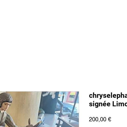
 sommes nous
Boutique
Prestations
Magasin
Presse
Ment
chryselepha
signée Lim
Preis
200,00 €