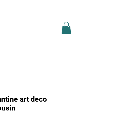
ion légale
recherche
Plus
ntine art deco
ousin