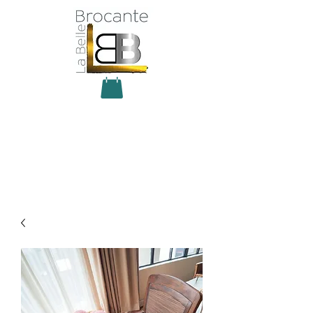
Antiquité Brocante Décoration
31 rue du maréchal Foch
27800 Brionne
tel
06 60 66 23 59
mail:
la.belle.brocante@sfr.fr