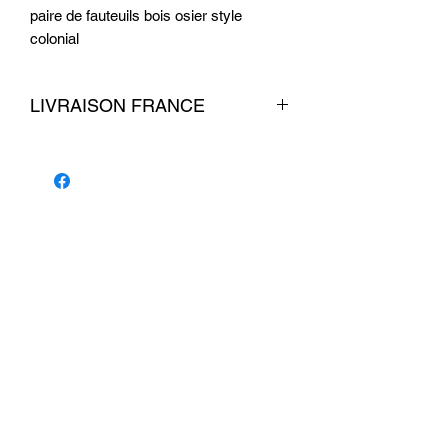
paire de fauteuils bois osier style
colonial
LIVRAISON FRANCE
livraison 140 euros
Conditions commerciales
© 2026 par La Belle Brocante