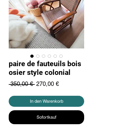
paire de fauteuils bois
osier style colonial
Standardpreis
Sale-
 350,00 € 
270,00 €
Preis
In den Warenkorb
Sofortkauf