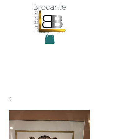
Antiquité Brocante Décoration
31 rue du maréchal Foch
27800 Brionne
tel
06 60 66 23 59
mail:
la.belle.brocante@sfr.fr