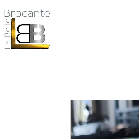
Antiquité Brocante Décoration
31 rue du maréchal Foch
27800 Brionne
Qui
tel 06 60 66 23 59
mail:
la.belle.brocante@sfr.fr