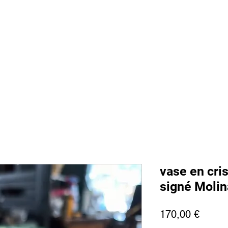
 sommes nous
Boutique
Prestations
Magasin
Presse
Ment
vase en cri
signé Molin
Preis
170,00 €