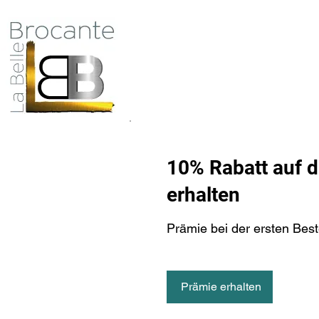
Antiquité Brocante Décoration
31 rue du maréchal Foch
27800 Brionne
Qui
tel 06 60 66 23 59
mail:
la.belle.brocante@sfr.fr
10% Rabatt auf d
erhalten
Prämie bei der ersten Best
Prämie erhalten