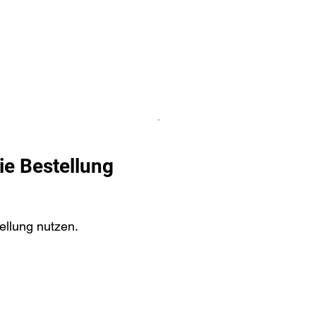
 sommes nous
Boutique
Prestations
Magasin
Presse
Ment
ie Bestellung
ellung nutzen.