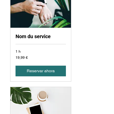
Nom du service
1 h
19,99
19,99 €
euros
Reservar ahora