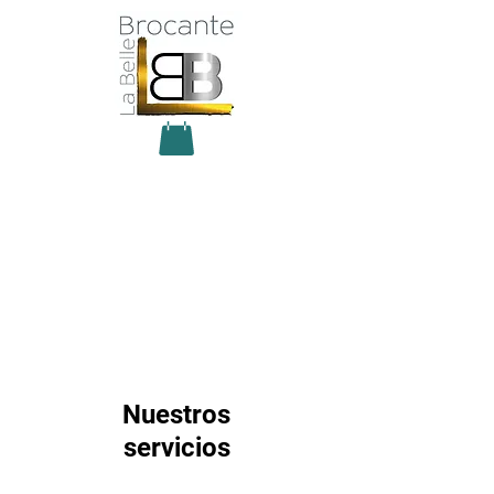
Antiquité Brocante Décoration
31 rue du maréchal Foch
27800 Brionne
tel
06 60 66 23 59
mail:
la.belle.brocante@sfr.fr
Nuestros
servicios