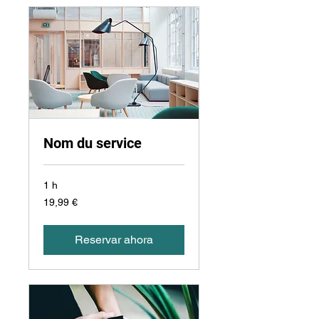
Nom du service
1 h
19,99
19,99 €
euros
Reservar ahora