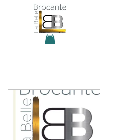
Antiquité Brocante Décoration
31 rue du maréchal Foch
27800 Brionne
tel
06 60 66 23 59
mail:
la.belle.brocante@sfr.fr