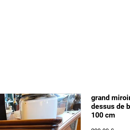
 sommes nous
Boutique
Prestations
Magasin
Presse
Ment
grand miroir
dessus de bu
100 cm