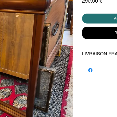
Precio
290,00 €
Ag
R
LIVRAISON FR
livraison 140 euros