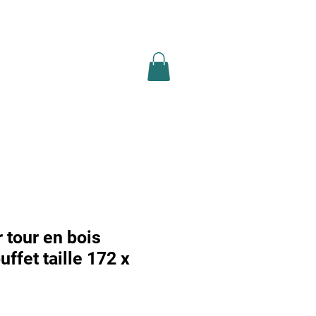
ion légale
recherche
Plus
 tour en bois
ffet taille 172 x