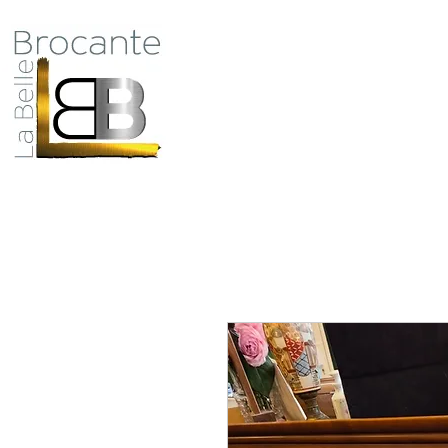
Antiquité Brocante Décoration
31 rue du maréchal Foch
27800 Brionne
Qui
tel 06 60 66 23 59
mail:
la.belle.brocante@sfr.fr