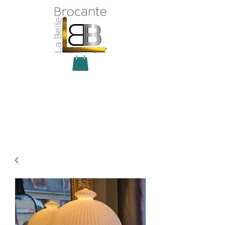
Antiquité Brocante Décoration
31 rue du maréchal Foch
27800 Brionne
tel
06 60 66 23 59
mail:
la.belle.brocante@sfr.fr