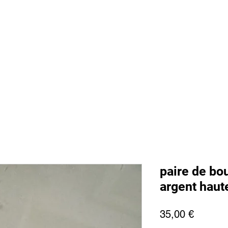
 sommes nous
Boutique
Prestations
Magasin
Presse
Ment
paire de bou
argent haut
Precio
35,00 €