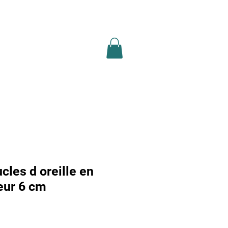
ion légale
recherche
Plus
cles d oreille en
eur 6 cm