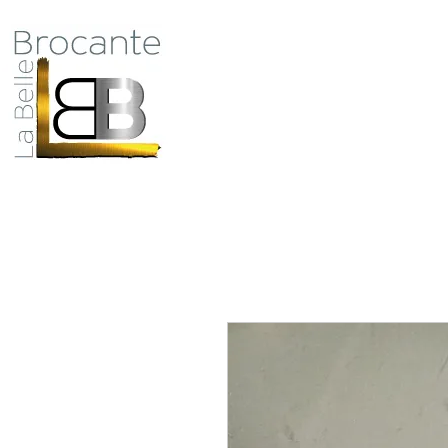
Antiquité Brocante Décoration
31 rue du maréchal Foch
27800 Brionne
Qui
tel 06 60 66 23 59
mail:
la.belle.brocante@sfr.fr