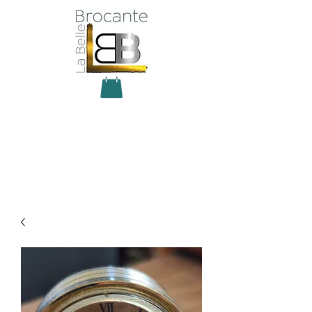
Antiquité Brocante Décoration
31 rue du maréchal Foch
27800 Brionne
tel
06 60 66 23 59
mail:
la.belle.brocante@sfr.fr