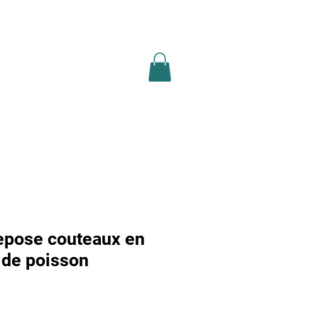
ion légale
recherche
Plus
repose couteaux en
 de poisson