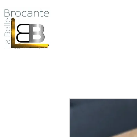
Antiquité Brocante Décoration
31 rue du maréchal Foch
27800 Brionne
Qui
tel 06 60 66 23 59
mail:
la.belle.brocante@sfr.fr