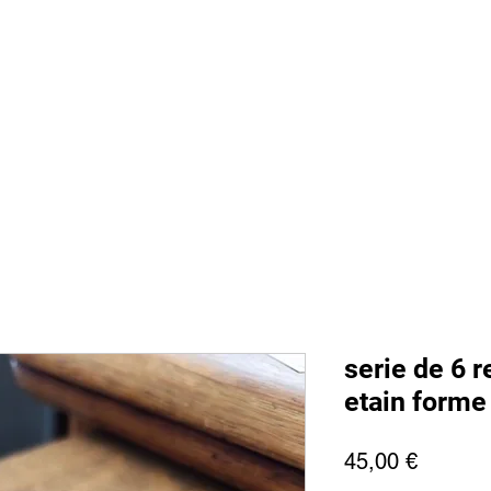
 sommes nous
Boutique
Prestations
Magasin
Presse
Ment
serie de 6 
etain forme
Precio
45,00 €