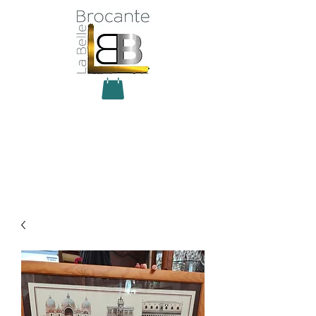
Antiquité Brocante Décoration
31 rue du maréchal Foch
27800 Brionne
tel
06 60 66 23 59
mail:
la.belle.brocante@sfr.fr