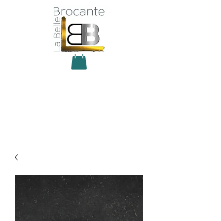
Antiquité Brocante Décoration
31 rue du maréchal Foch
27800 Brionne
tel
06 60 66 23 59
mail:
la.belle.brocante@sfr.fr